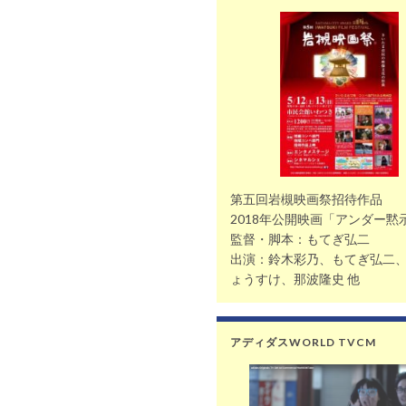
第五回岩槻映画祭招待作品
2018年公開映画「アンダー黙
監督・脚本：もてぎ弘二
出演：鈴木彩乃、もてぎ弘二
ょうすけ、那波隆史 他
アディダスWORLD TVCM