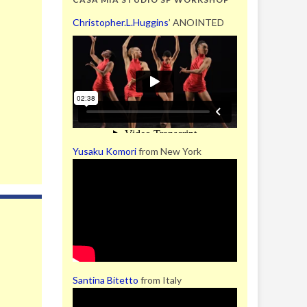
Christopher.L.Huggins
’ ANOINTED
Yusaku Komori
from New York
。
Santina Bitetto
from Italy