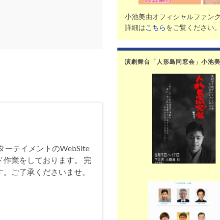
小池美由オフィシャルファン
詳細は
こちら
をご覧ください
演劇舞台「人形島同窓会」小池
テイメントのWebSite
作業をしております。 完
す。ご了承くださいませ。