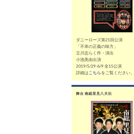
ダニーローズ第21回公演
「不幸の正義の味方」
立川志らく作・演出
小池美由出演
2019/5/29-6/9 全15公演
詳細は
こちら
をご覧ください
舞台 南総里見八犬伝