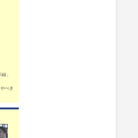
示録」
、やべき