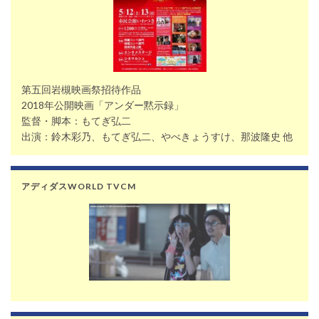
第五回岩槻映画祭招待作品
2018年公開映画「アンダー黙示録」
監督・脚本：もてぎ弘二
出演：鈴木彩乃、もてぎ弘二、やべきょうすけ、那波隆史 他
アディダスWORLD TVCM