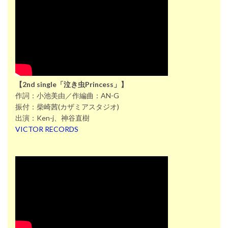
【2nd single「泣き虫Princess」】
作詞：小池美由／作編曲：AN-G
振付：柴崎茜(カザミアスタジオ)
出演：Ken-j、神谷直樹
VICTOR RECORDS