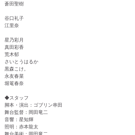
蒼田聖樹
谷口礼子
江里奈
星乃彩月
真田彩香
荒木郁
さいとうはるか
黒森こけ。
永友春菜
堀篭春奈
◆スタッフ
脚本・演出：ゴブリン串田
舞台監督：岡田竜二
音響：星知輝
照明：赤本龍太
舞台美術：岡田竜二