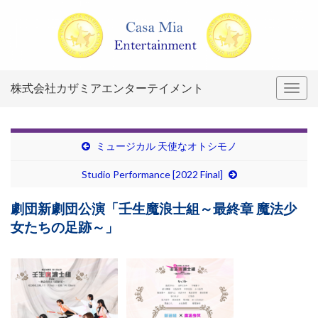
株式会社カザミアエンターテイメント
Togg
navig
ミュージカル 天使なオトシモノ
Studio Performance [2022 Final]
劇団新劇団公演「壬生魔浪士組～最終章 魔法少
女たちの足跡～」