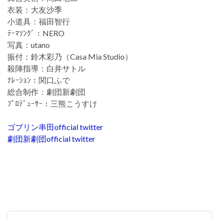
衣装：大友沙季
小道具：福田智行
ﾃｰﾏｿﾝｸﾞ：NERO
写真：utano
振付：鈴木彩乃（Casa Mia Studio）
殺陣指導：白井サトル
ﾅﾚｰｼｮﾝ：関口ふで
総合制作：劇団新劇団
ﾌﾟﾛﾃﾞｭｰｻｰ：三熊こうすけ
ゴブリン串田official twitter
劇団新劇団official twitter