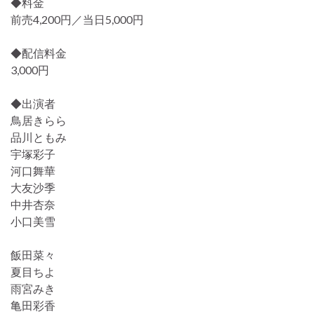
◆料金
前売4,200円／当日5,000円
◆配信料金
3,000円
◆出演者
鳥居きらら
品川ともみ
宇塚彩子
河口舞華
大友沙季
中井杏奈
小口美雪
飯田菜々
夏目ちよ
雨宮みき
亀田彩香