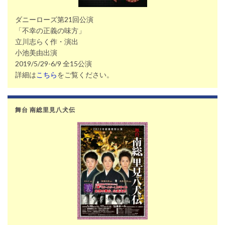
ダニーローズ第21回公演
「不幸の正義の味方」
立川志らく作・演出
小池美由出演
2019/5/29-6/9 全15公演
詳細は
こちら
をご覧ください。
舞台 南総里見八犬伝