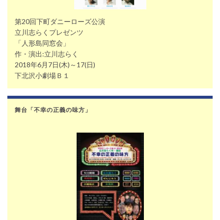
第20回下町ダニーローズ公演
立川志らくプレゼンツ
「人形島同窓会」
作・演出:立川志らく
2018年6月7日(木)～17(日)
下北沢小劇場Ｂ１
舞台「不幸の正義の味方」