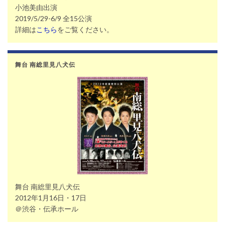
小池美由出演
2019/5/29-6/9 全15公演
詳細は
こちら
をご覧ください。
舞台 南総里見八犬伝
舞台 南総里見八犬伝
2012年1月16日・17日
＠渋谷・伝承ホール