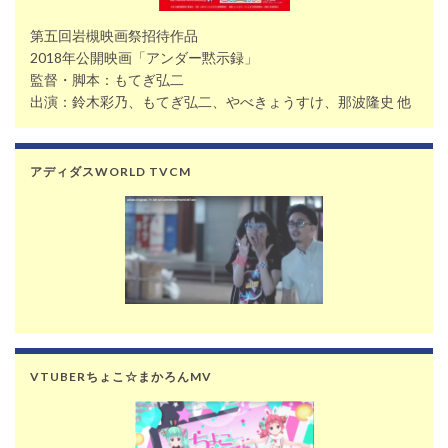
第五回岩槻映画祭招待作品
2018年公開映画「アンダー黙示録」
監督・脚本：もてぎ弘二
出演：鈴木彩乃、もてぎ弘二、やべきょうすけ、那波隆史 他
アディダスWORLD TVCM
VTUBERちょこ☆まかろんMV