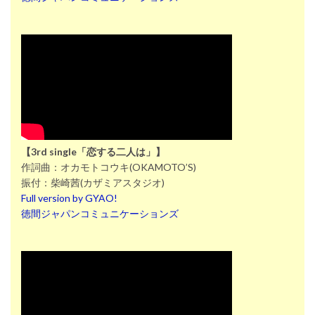
【3rd single「恋する二人は」】
作詞曲：オカモトコウキ(OKAMOTO’S)
振付：柴崎茜(カザミアスタジオ)
Full version by GYAO!
徳間ジャパンコミュニケーションズ