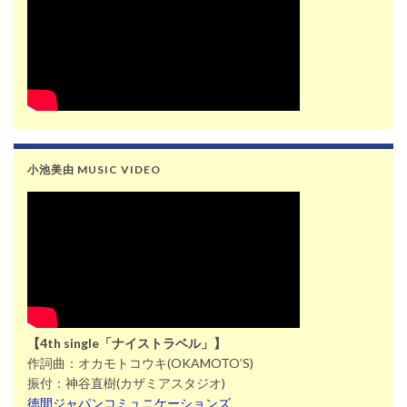
小池美由 MUSIC VIDEO
【4th single「ナイストラベル」】
作詞曲：オカモトコウキ(OKAMOTO’S)
振付：神谷直樹(カザミアスタジオ)
徳間ジャパンコミュニケーションズ