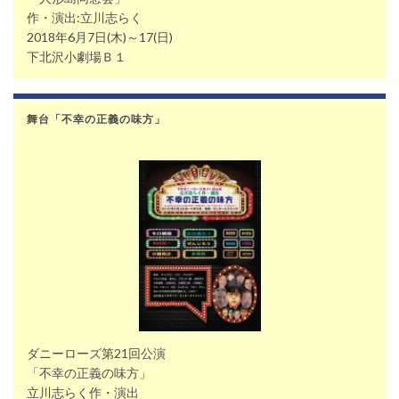
作・演出:立川志らく
2018年6月7日(木)～17(日)
下北沢小劇場Ｂ１
舞台「不幸の正義の味方」
ダニーローズ第21回公演
「不幸の正義の味方」
立川志らく作・演出