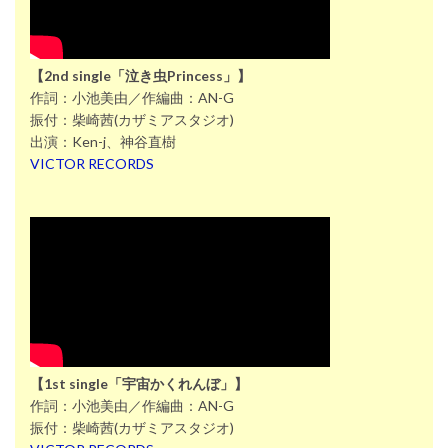
【2nd single「泣き虫Princess」】
作詞：小池美由／作編曲：AN-G
振付：柴崎茜(カザミアスタジオ)
出演：Ken-j、神谷直樹
VICTOR RECORDS
【1st single「宇宙かくれんぼ」】
作詞：小池美由／作編曲：AN-G
振付：柴崎茜(カザミアスタジオ)