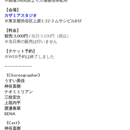
※開場1時間前より入場整理券配布
【会場】
カザミアスタジオ
※東京都渋谷区上原1-22-3 ムサシビルB1F
【料金】
前売:3,000円 /
当日:3,500円（税込）
※当日券の販売は行いません
【チケット予約】
※WEB予約は終了しました
————————
《Choreographer》
うすい美佳
神谷直樹
ナオミミリアン
三枝宏次
上垣内平
渡邉春菜
BENA
《Cast》
神谷直樹