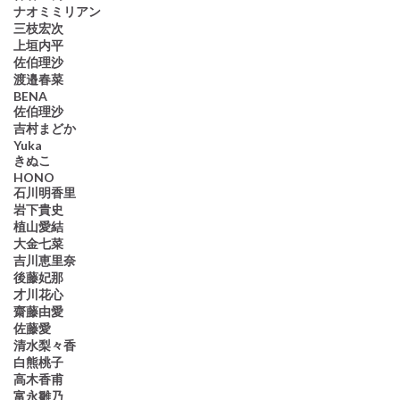
ナオミミリアン
三枝宏次
上垣内平
佐伯理沙
渡邉春菜
BENA
佐伯理沙
吉村まどか
Yuka
きぬこ
HONO
石川明香里
岩下貴史
植山愛結
大金七菜
吉川恵里奈
後藤妃那
才川花心
齋藤由愛
佐藤愛
清水梨々香
白熊桃子
高木香甫
富永雛乃