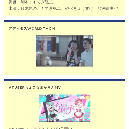
監督・脚本：もてぎ弘二
出演：鈴木彩乃、もてぎ弘二、やべきょうすけ、那波隆史 他
アディダスWORLD TVCM
VTUBERちょこ☆まかろんMV
Vtuberちょこ☆まかろんMV公開中