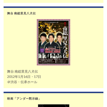
舞台 南総里見八犬伝
舞台 南総里見八犬伝
2012年1月16日・17日
＠渋谷・伝承ホール
映画「アンダー黙示録」