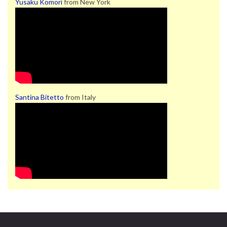
Yusaku Komori
from New York
Santina Bitetto
from Italy