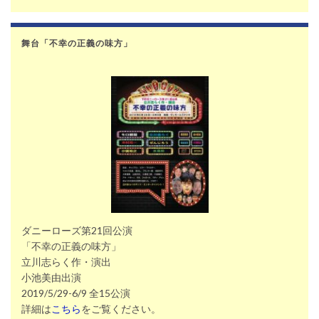
舞台「不幸の正義の味方」
ダニーローズ第21回公演
「不幸の正義の味方」
立川志らく作・演出
小池美由出演
2019/5/29-6/9 全15公演
詳細は
こちら
をご覧ください。