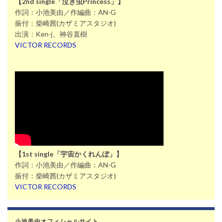
【2nd single「泣き虫Princess」】
作詞：小池美由／作編曲：AN-G
振付：柴崎茜(カザミアスタジオ)
出演：Ken-j、神谷直樹
VICTOR RECORDS
【1st single「宇宙かくれんぼ」】
作詞：小池美由／作編曲：AN-G
振付：柴崎茜(カザミアスタジオ)
VICTOR RECORDS
小池美由オフィシャルサイト