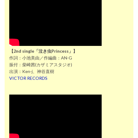
【2nd single「泣き虫Princess」】
作詞：小池美由／作編曲：AN-G
振付：柴崎茜(カザミアスタジオ)
出演：Ken-j、神谷直樹
VICTOR RECORDS