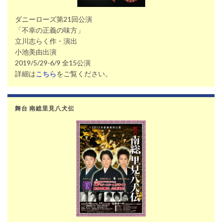
ダニーローズ第21回公演
「不幸の正義の味方」
立川志らく作・演出
小池美由出演
2019/5/29-6/9 全15公演
詳細は
こちら
をご覧ください。
舞台 南総里見八犬伝