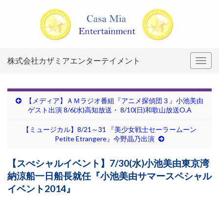
株式会社カザミアエンターテイメント
Togg
navig
【メディア】ＡＭラジオ番組『アニメ探偵団３』小池美由
ゲスト出演 8/6(水)高知放送・ 8/10(日)和歌山放送O.A
【ミュージカル】8/21～31 『美少女戦士セーラームーン
Petite Etrangere』今野晶乃出演
【スぺシャルイベント】7/30(水)小池美由東京湾
納涼船一日船長就任『小池美由サマースペシャル
イベント2014』