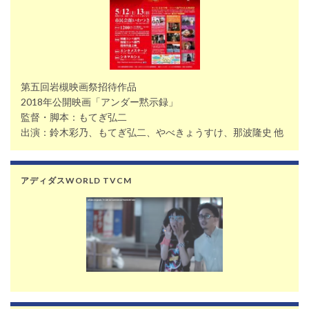
第五回岩槻映画祭招待作品
2018年公開映画「アンダー黙示録」
監督・脚本：もてぎ弘二
出演：鈴木彩乃、もてぎ弘二、やべきょうすけ、那波隆史 他
アディダスWORLD TVCM