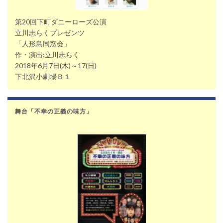
第20回下町ダニーローズ公演
立川志らくプレゼンツ
「人形島同窓会」
作・演出:立川志らく
2018年6月7日(木)～17(日)
下北沢小劇場Ｂ１
舞台「不幸の正義の味方」