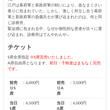
江戸は幕府軍と新政府軍の戦いにより、血なまぐさい
香りに包まれていた。しかし、激しく対立し合う幕府
軍と新政府軍の負傷兵士が運び込まれたのは、何と同
じ診療所。
緊迫感に包まれる中、なぜか個性的な患者が次々に運
び込まれ、診療所はてんやわんや…
チケット
S席全席指定
※S席完売いたしました。
A席自由席となります。
初日・千秋楽はまもなく完売
です。
前売
：6,000円
前売
：5,500円
りS
りA
席
席
当日
：6,500円
当日
：6,000円
S席
A席