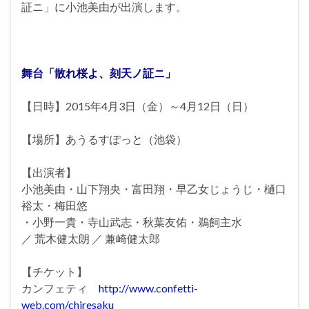
証ニ」に小池美由が出演します。
舞台「散れ桜よ、刻天ノ証ニ」
【日時】2015年4月3日（金）～4月12日（日）
【場所】あうるすぽっと（池袋）
【出演者】
小池美由・山下翔央・富田翔・早乙女じょうじ・樋口
裕太・梅田悠
・小野一貴・寺山武志・秋葉友佑・鵜飼主水
／ 荒木健太朗 ／ 兼崎健太郎
【チケット】
カンフェティ
http://www.confetti-
web.com/chiresaku