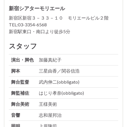
新宿シアターモリエール
新宿区新宿３－３３－１０ モリエールビル２階
TEL:03-3354-6568
新宿駅東口・南口より徒歩5分
スタッフ
演出・脚色
加藤真紀子
脚本
三星由香／関谷信浩
舞台監督
武内伸二(obbligato)
舞監補佐
はじり孝奈(obbligato)
舞台美術
王様美術
音響
志和屋邦治
照明
上原隆司