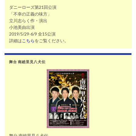
ダニーローズ第21回公演
「不幸の正義の味方」
立川志らく作・演出
小池美由出演
2019/5/29-6/9 全15公演
詳細は
こちら
をご覧ください。
舞台 南総里見八犬伝
舞台 南総里見八犬伝