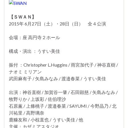
【ＳＷＡＮ】
2015年 6月27日（土）・28日（日） 全４公演
会場：座 高円寺２ホール
構成・演出 ：うすい美佳
振付 ：Christopher L.Huggins / 雨宮加代子 / 神谷直樹 /
ナオミ ミリアン
武田麻有子 / 矢島みなみ / 渡邉春菜 / うすい美佳
出演：神谷直樹 / 加賀谷一肇 / 石田顕慈 / 矢島みなみ /
牧野りか / 上坂彩 / 佐伯理沙
石原薫 / 上條桃子 / 渡邉春菜 / SAYUMI / 今野晶乃 / 北
川祐里 / 高野璃奈
鹿糠友和 / 小椋直也 / うすい美佳 / 他
主催：カザミアスタジオ