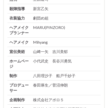
殺陣指導
新宮乙矢
衣装協力
劇団め組
ヘアメイク
MARU(PINZORO)
プランナー
ヘアメイク
Mihyang
宣伝美術
山﨑一矢 吉川美郁
ホームペー
小代武史 長谷川勇気
ジ
制作
八田理沙子 船戸千紗子
プロデュー
春田琢生／菅沼伸朗
サー
企画制作
株式会社アポロ５