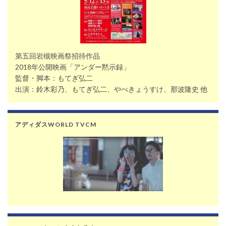
第五回岩槻映画祭招待作品
2018年公開映画「アンダー黙示録」
監督・脚本：もてぎ弘二
出演：鈴木彩乃、もてぎ弘二、やべきょうすけ、那波隆史 他
アディダスWORLD TVCM