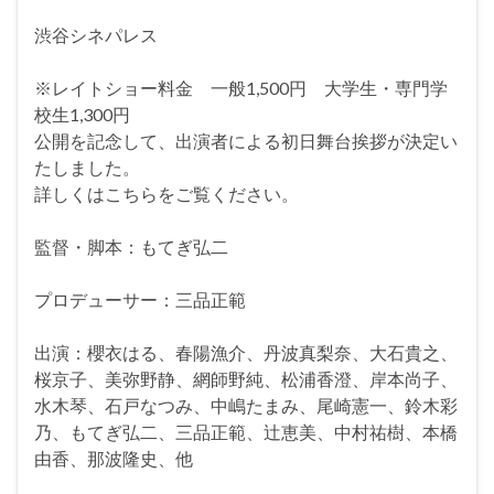
渋谷シネパレス
※レイトショー料金 一般1,500円 大学生・専門学
校生1,300円
公開を記念して、出演者による初日舞台挨拶が決定い
たしました。
詳しくはこちらをご覧ください。
監督・脚本：もてぎ弘二
プロデューサー：三品正範
出演：櫻衣はる、春陽漁介、丹波真梨奈、大石貴之、
桜京子、美弥野静、網師野純、松浦香澄、岸本尚子、
水木琴、石戸なつみ、中嶋たまみ、尾崎憲一、鈴木彩
乃、もてぎ弘二、三品正範、辻恵美、中村祐樹、本橋
由香、那波隆史、他