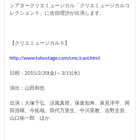
シアタークリエミュージカル「クリエミュージカルコ
レクションⅡ」に佐伯理沙が出演します。
【クリエミュージカルⅡ】
http://www.tohostage.com/cmc/cast.html
日程：2015/2/20(金)～3/11(水)
演出：山田和也
出演：大塚千弘、涼風真世、保坂知寿、泉見洋平、岡
田浩暉、今拓哉、田代万里生、中川晃教、吉野圭吾、
山口祐一郎 ほか