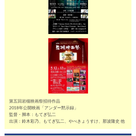
第五回岩槻映画祭招待作品
2018年公開映画「アンダー黙示録」
監督・脚本：もてぎ弘二
出演：鈴木彩乃、もてぎ弘二、やべきょうすけ、那波隆史 他