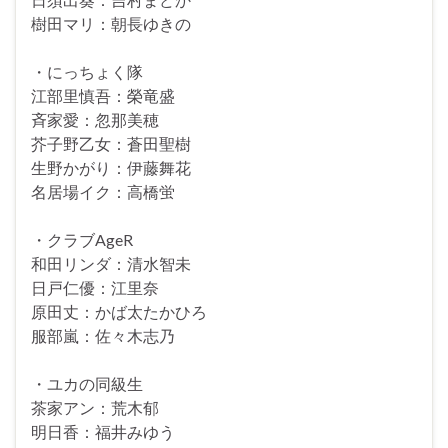
樹田マリ：朝長ゆきの
・にっちょく隊
江部里慎吾：榮竜盛
斉家愛：忽那美穂
芥子野乙女：蒼田聖樹
生野かがり：伊藤舞花
名居場イク：高橋蛍
・クラブAgeR
和田リンダ：清水智未
日戸仁優：江里奈
原田丈：かば太たかひろ
服部嵐：佐々木志乃
・ユカの同級生
茶家アン：荒木郁
明日香：福井みゆう