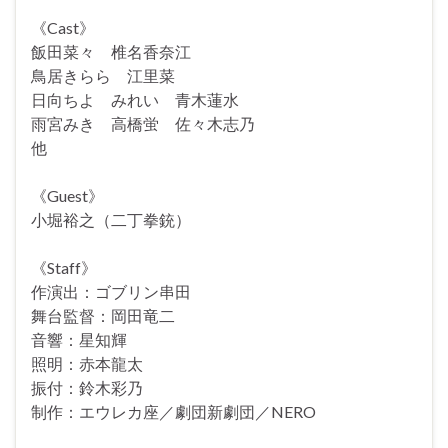
《Cast》
飯田菜々 椎名香奈江
鳥居きらら 江里菜
日向ちよ みれい 青木蓮水
雨宮みき 高橋蛍 佐々木志乃
他
《Guest》
小堀裕之（二丁拳銃）
《Staff》
作演出：ゴブリン串田
舞台監督：岡田竜二
音響：星知輝
照明：赤本龍太
振付：鈴木彩乃
制作：エウレカ座／劇団新劇団／NERO