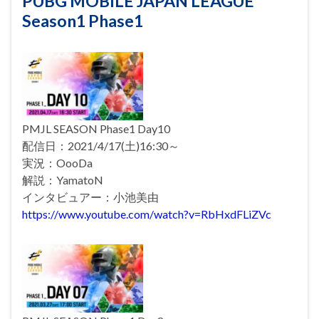
PUBG MOBILE JAPAN LEAGUE
Season1 Phase1
PMJL SEASON Phase1 Day10
配信日：2021/4/17(土)16:30～
実況：OooDa
解説：YamatoN
インタビュアー：小池美由
https://www.youtube.com/watch?v=RbHxdFLiZVc