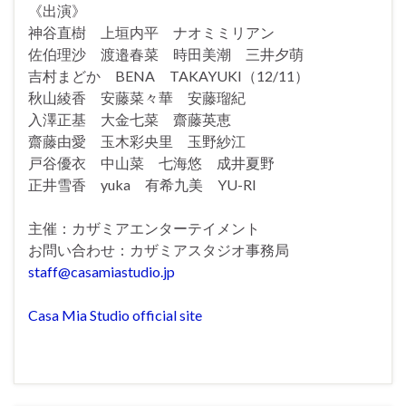
《出演》
神谷直樹 上垣内平 ナオミミリアン
佐伯理沙 渡邉春菜 時田美潮 三井夕萌
吉村まどか BENA TAKAYUKI（12/11）
秋山綾香 安藤菜々華 安藤瑠紀
入澤正基 大金七菜 齋藤英恵
齋藤由愛 玉木彩央里 玉野紗江
戸谷優衣 中山菜 七海悠 成井夏野
正井雪香 yuka 有希九美 YU-RI
主催：カザミアエンターテイメント
お問い合わせ：カザミアスタジオ事務局
staff@casamiastudio.jp
Casa Mia Studio official site