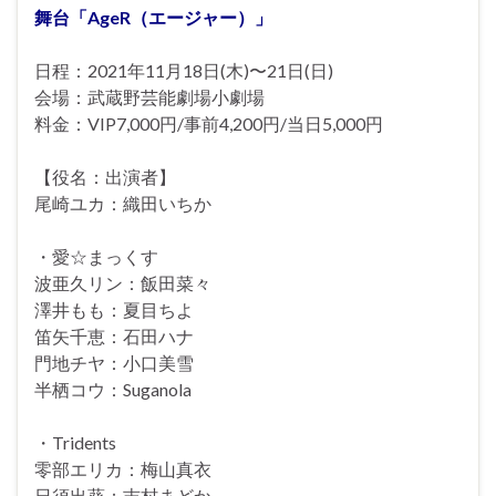
舞台「AgeR（エージャー）」
日程：2021年11月18日(木)〜21日(日)
会場：武蔵野芸能劇場小劇場
料金：VIP7,000円/事前4,200円/当日5,000円
【役名：出演者】
尾崎ユカ：織田いちか
・愛☆まっくす
波亜久リン：飯田菜々
澤井もも：夏目ちよ
笛矢千恵：石田ハナ
門地チヤ：小口美雪
半栖コウ：Suganola
・Tridents
零部エリカ：梅山真衣
日須出葵：吉村まどか