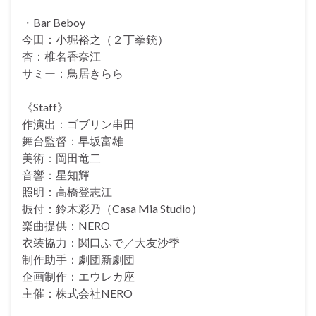
・Bar Beboy
今田：小堀裕之（２丁拳銃）
杏：椎名香奈江
サミー：鳥居きらら
《Staff》
作演出：ゴブリン串田
舞台監督：早坂富雄
美術：岡田竜二
音響：星知輝
照明：高橋登志江
振付：鈴木彩乃（Casa Mia Studio）
楽曲提供：NERO
衣装協力：関口ふで／大友沙季
制作助手：劇団新劇団
企画制作：エウレカ座
主催：株式会社NERO