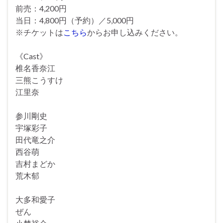
前売：4,200円
当日：4,800円（予約）／5,000円
※チケットは
こちら
からお申し込みください。
《Cast》
椎名香奈江
三熊こうすけ
江里奈
参川剛史
宇塚彩子
田代竜之介
西谷萌
吉村まどか
荒木郁
大多和愛子
ぜん