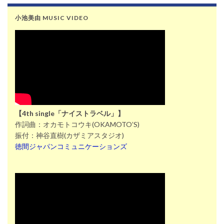
小池美由 MUSIC VIDEO
【4th single「ナイストラベル」】
作詞曲：オカモトコウキ(OKAMOTO’S)
振付：神谷直樹(カザミアスタジオ)
徳間ジャパンコミュニケーションズ