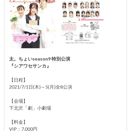
太。ちょいseason9 特別公演
『シアワセサンカ』
【日程】
2021/7/1日(木)～5(月)全8公演
【会場】
下北沢「劇」小劇場
【料金】
VIP：7,000円