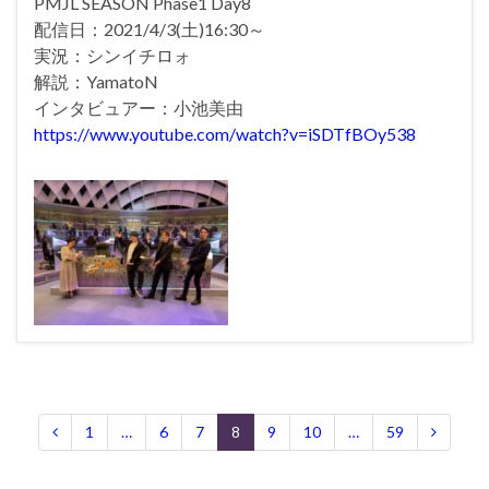
PMJL SEASON Phase1 Day8
配信日：2021/4/3(土)16:30～
実況：シンイチロォ
解説：YamatoN
インタビュアー：小池美由
https://www.youtube.com/watch?v=iSDTfBOy538
1
…
6
7
8
9
10
…
59