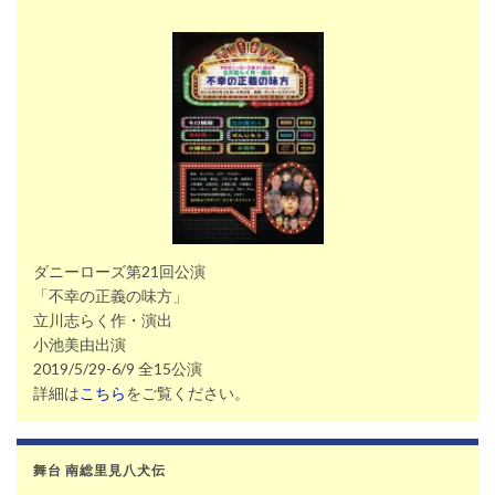
ダニーローズ第21回公演
「不幸の正義の味方」
立川志らく作・演出
小池美由出演
2019/5/29-6/9 全15公演
詳細は
こちら
をご覧ください。
舞台 南総里見八犬伝