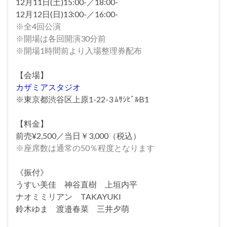
12月11日(土)15:00-／18:00-
12月12日(日)13:00-／16:00-
※全4回公演
※開場は各回開演30分前
※開場1時間前より入場整理券配布
【会場】
カザミアスタジオ
※東京都渋谷区上原1-22-3 ﾑｻｼﾋﾞﾙB1
【料金】
前売¥2,500／当日￥3,000（税込）
※座席数は通常の50％程度となります
《振付》
うすい美佳 神谷直樹 上垣内平
ナオミミリアン TAKAYUKI
鈴木ゆま 渡邉春菜 三井夕萌