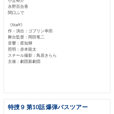
小埜裕介
永野百合香
関口ふで
《Staff》
作・演出：ゴブリン串田
舞台監督：岡田竜二
音響：星知輝
照明：赤本龍太
スチール撮影：鳥居きらら
主催：劇団新劇団
特捜９ 第10話 爆弾バスツアー