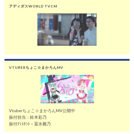
アディダスWORLD TVCM
VTUBERちょこ☆まかろんMV
Vtuberちょこ☆まかろんMV公開中
振付担当：鈴木彩乃
振付ｱｼｽﾀﾝﾄ：冨永雛乃